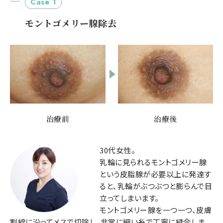
Case 1
モントゴメリー腺除去
治療前
治療後
30代女性。
乳輪に見られるモントゴメリー腺
という皮脂腺が必要以上に発達す
ると、乳輪がぶつぶつと膨らんで目
立ってしまいます。
モントゴメリー腺を一つ一つ、皮膚
割線に沿ってメスで切除し、非常に細い糸で丁寧に縫合しま