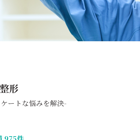
整形
リケートな悩みを解決-
975件