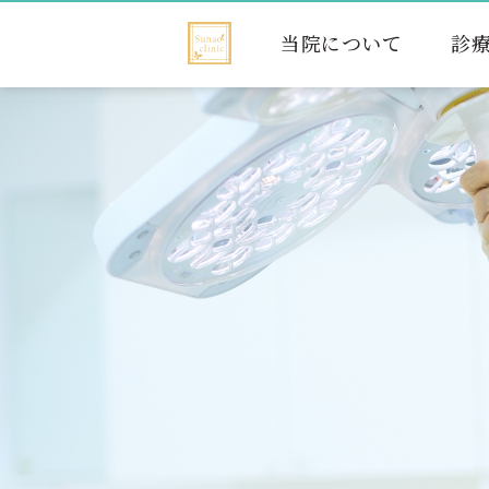
当院について
診