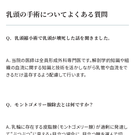
乳頭の手術についてよくある質問
施術費用
Q．乳頭縮小術で乳頭が壊死した話を聞きました。
モントゴメリー腺除去 ¥106,920（税込）
A．当院の医師は全員形成外科専門医です。解剖学的知識や組
※施術当時の料金のため、現在の料金とは異なる場合がございます。
織の血流に関する知識と技術を活かしながら乳管や血流をで
きるだけ温存するよう配慮して行います。
考えられるリスク・副作用
出血、感染、創離解
皮膚壊死
Q．モントゴメリー腺除去とは何ですか？
テープかぶれ
色素沈着
ケロイド形成
皮下出血
ドッグイヤー※
感覚異常
A．乳輪に存在する皮脂腺（モントゴメリー腺）が過剰に発達し
縫合糸の露出
て“ぶつぶつ”に見える・目立つ場合に、目立つ腺を選んで切