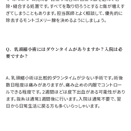
除・縫合する処置です。すべてを取り切ろうとすると傷が増えす
※立体的な皮膚局面を直線に縫合していくことで皮膚の余剰が生じ、縫合部
ぎてしまうこともあります。担当医師とよく相談して、優先的に
の両側に膨らみができることがあります。 通常は施術後、半年くらいかけて
除去するモントゴメリー腺を決めるようにしましょう。
少しずつ小さくなります。 半年経過しても消えることがなく、どうしてもその
部分が気になるという場合には、修正手術を行うことができます。（別途費
用がかかります。）ご相談ください。
Q．乳頭縮小術にはダウンタイムがありますか？入院は必
要ですか？
A．乳頭縮小術は比較的ダウンタイムが少ない手術です。術後
数日程度は痛みがありますが、痛み止めの内服でコントロー
ルできる程度です。２週間ほどは皮下出血がある可能性があり
ます。抜糸は通常1週間後に行います。入院は通常不要で、翌
日から日常生活に戻る方も多くいらっしゃいます。