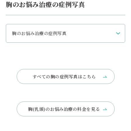
胸のお悩み治療の症例写真
胸のお悩み治療の症例写真
すべての胸の症例写真はこちら
治療前
施術後
乳輪に見られるモントゴメリー腺という皮脂腺が必要以上に
胸(乳頭)のお悩み治療の料金を見る
発達すると、乳輪がぶつぶつと膨らんで目立ってしまいます。
モントゴメリー腺を一つ一つ、皮膚割線に沿ってメスで切除し、
非常に細い糸で丁寧に縫合します。