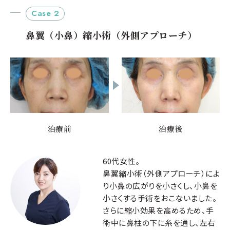
Case 2
治療前
治療後
鼻翼（小鼻）縮小術（外側アプローチ）
治療前
治療後
治療前
治療後
60代女性。
鼻翼縮小術（外側アプローチ）によ
り小鼻の広がりを小さくし、小鼻を
小さくする手術をおこないました。
さらに縮小効果を高めるため、手
術中に鼻柱の下に糸を通し、左右
治療前
治療後