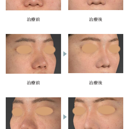
局所麻酔のアレルギー
変形
インプラントの偏移・露出
傷口が目立つ
血種
左右差
後戻り
出血
治療前
治療後
創離開
耳介変形
移植軟骨生着不良
露出
鼻閉
Case 7
鼻翼縮小術（外側アプローチ）＋鼻の糸
治療前
治療後