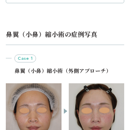
Case 5
鼻孔緑下降術（複合組織移植）+ 鼻翼縮小
（皮弁法）の症例写真
鼻翼（小鼻）縮小術の症例写真
Case 1
鼻翼（小鼻）縮小術（外側アプローチ）
治療前
治療後