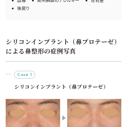
血種
局所麻酔のアレルギー
左右差
※同日2部位目で
後戻り
¥308,000（税込）
鼻翼縮小術
※同日2部位目で
¥165,000（税込）
シリコンインプラント（鼻プロテーゼ）
シリコンインプラント
※同日2部位目で
による鼻整形の症例写真
¥165,000（税込）
静脈麻酔 ¥110,000（税込）
計：¥1,210,000（税込）
Case 1
※施術当時の料金のため、現在の料金とは異なる場合がございます。
シリコンインプラント（鼻プロテーゼ）
考えられるリスク・副作用
腫れ・内出血
感染、鼻翼壊死