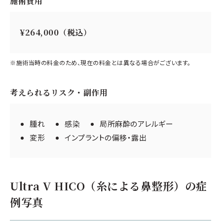
施術費用
少し鼻筋をとおして、鼻の存在感を
¥264,000（税込）
減らしたいというご要望でした。
術後は鼻筋から鼻先への角度が
変化し、小鼻も引き締まりました。
※施術当時の料金のため、現在の料金とは異なる場合がございます。
短いダウンタイムでさりげないプ
チ整形が実現しました。
考えられるリスク・副作用
腫れ
感染
局所麻酔のアレルギー
変形
インプラントの偏移・露出
施術費用
鼻翼縮小術（外側アプローチ） ¥352,000（税
込）
Ultra V HICO（糸による鼻整形）の症
鼻の糸
例写真
※同日2部位目で
¥115,500（税込）