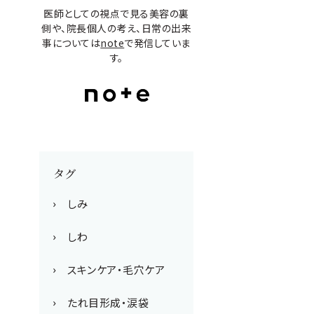
医師としての視点で見る美容の裏
側や、院長個人の考え、日常の出来
事については
note
で発信していま
す。
タグ
しみ
しわ
スキンケア・毛穴ケア
たれ目形成・涙袋