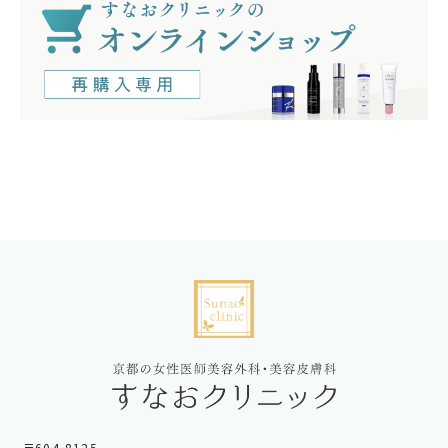
〒604-8125