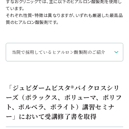
すなおクリニックでは、主に以下のヒアルロン酸製剤を使用し
ています。
それぞれ性質・特徴は異なりますが、いずれも厳選した最高品
質のヒアルロン酸製剤です。
当院で採用しているヒアルロン酸製剤のご紹介
アラガン ジュビダームビスタ ボリューマ
「ジュビダームビスタ®バイクロスシリ
高い持ち上げ力で
リフトアップ治療が可能
ーズ
（ボラックス、ボリューマ、ボリフ
高い弾性･凝縮性で、
ボリュームアップに最適
ト、ボルベラ、ボライト）
講習セミナ
独自技術で
治療効果が長続き
ー」において受講修了書を取得
（メーカーテストでは、約7割の患者様が施術2年
経過時点でも治療効果を実感）