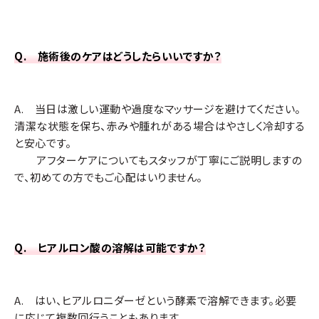
Q. 施術後のケアはどうしたらいいですか？
ガルデルマ レスチレンリド
A. 当日は激しい運動や過度なマッサージを避けてください。
大豆の細菌発酵によって作られた発酵ヒアルロン
清潔な状態を保ち、赤みや腫れがある場合はやさしく冷却する
酸
が原料
と安心です。
アフターケアについてもスタッフが丁寧にご説明しますの
非動物由来
の安定化ヒアルロン酸
で、初めての方でもご心配はいりません。
純度が高いため
長期的な持続性
を実現
Q. ヒアルロン酸の溶解は可能ですか？
レスチレンリドの適応部位
A. はい、ヒアルロニダーゼという酵素で溶解できます。必要
に応じて複数回行うこともあります。