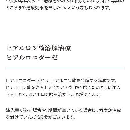
中央の写真くらいで治療をやめられる方もいれば、右の写真の
施術費用
ところまで治療効果をだしたい、という方もおられます。
ヒアルロン酸ボリフト3本 ¥264,000（税込）
※施術当時の料金のため、現在の料金とは異なる場合がございます。
ヒアルロン酸溶解治療
アラガン ジュビダームビスタ ボルベラ
ヒアルロニダーゼ
考えられるリスク・副作用
柔らかく柔軟性に富んでいるから
滑らかな仕上が
り
を実現
ヒアルロン酸の血管内注入
内出血
ヒアルロニダーゼとは、ヒアルロン酸を分解する酵素です。
アレルギー
ヒアルロン酸を注入しすぎたときや、取り除きたいときに注入
目の下のクマ・シワ・まぶたの窪み・口唇増大など
繊細な顔面のしわやへこみの改善
に最適
することで、ヒアルロン酸を溶かすことができます。
効果は
最大12ヵ月と長続き
注入量が多い場合や、期間が空いている場合は、何度か治療
を受けていただく必要がございます。