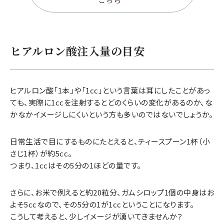
※施術当時の料金のため、現在の料金とは異なる場合がございます。
治療前
治療後
ヒアルロン酸注入量の目安
考えられるリスク・副作用
アラガン ジュビダームビスタ ボリフト
出血・皮下出血
アレルギー
ヒアルロン酸「1本」や「1cc」という言葉は耳にしたことがあっ
治療の
効果がさらに長続き
アナフィラキシーショック
血管塞栓
ても、実際に1ccを注射するとどのくらいの変化があるのか、な
（ジュビダームビスタやテオシアル製品より長く、メ
かなかイメージしにくいという方も多いのではないでしょうか。
ーカーテストでは1年半経過時点でも効果を実
感。）
日常生活で目にするものにたとえると、ティースプーン1杯（小
ジュビダームビスタボリューマより柔らかく、なじ
さじ1杯）が約5cc。
みが良い
つまり、1ccはその5分の1ほどの量です。
治療前
治療後
注入が
滑らかで、自然な仕上がり
さらに、お米で例えると約20粒分、ガムシロップ1個の中身はお
よそ5ccなので、その5分の1が1ccということになります。
こうして考えると、少しイメージが湧いてきませんか？