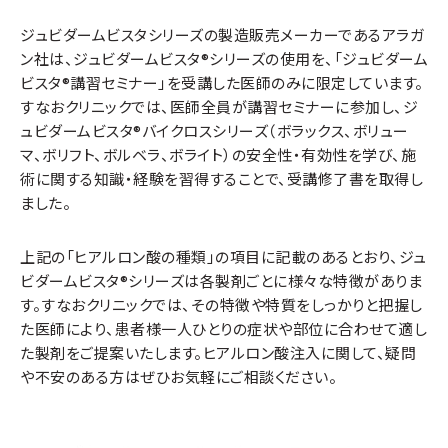
ジュビダームビスタシリーズの製造販売メーカーであるアラガ
ン社は、ジュビダームビスタ®シリーズの使用を、「ジュビダーム
ビスタ®講習セミナー」を受講した医師のみに限定しています。
ジュビダームビスタ ボリューマの適応部位
すなおクリニックでは、医師全員が講習セミナーに参加し、ジ
ュビダームビスタ®バイクロスシリーズ（ボラックス、ボリュー
マ、ボリフト、ボルベラ、ボライト）の安全性・有効性を学び、施
たるみのリフトアップ、頬・こめかみのボリューム
術に関する知識・経験を習得することで、受講修了書を取得し
アップ
ました。
上記の「ヒアルロン酸の種類」の項目に記載のあるとおり、ジュ
ビダームビスタ®シリーズは各製剤ごとに様々な特徴がありま
す。すなおクリニックでは、その特徴や特質をしっかりと把握し
た医師により、患者様一人ひとりの症状や部位に合わせて適し
た製剤をご提案いたします。ヒアルロン酸注入に関して、疑問
や不安のある方はぜひお気軽にご相談ください。