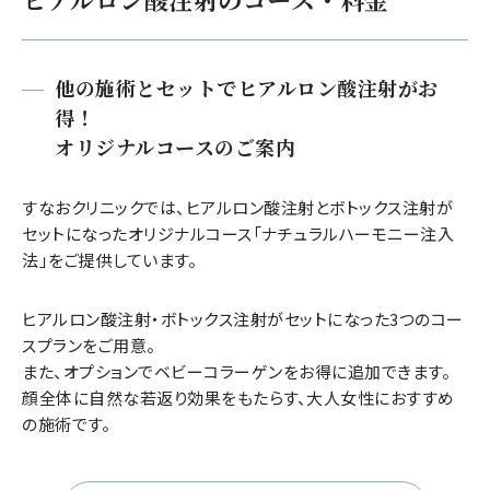
ガルデルマ レスチレンリフトリド
他の施術とセットでヒアルロン酸注射がお
得！
最大級粒子
の高純度ヒアルロン酸
オリジナルコースのご案内
長期的な持続性
、高い
リフティング効果
を発揮
すなおクリニックでは、ヒアルロン酸注射とボトックス注射が
粒子が大きい
ため深いシワも改善
セットになったオリジナルコース「ナチュラルハーモニー注入
法」をご提供しています。
ヒアルロン酸注射・ボトックス注射がセットになった3つのコー
スプランをご用意。
レスチレンリフトリドの適応部位
また、オプションでベビーコラーゲンをお得に追加できます。
顔全体に自然な若返り効果をもたらす、大人女性におすすめ
の施術です。
額やほうれい線などの深いしわの改善