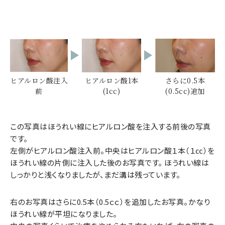
ジュビダームビスタ ボリフトの適応部位
ほうれい線、マリオネットライン、頬・こめかみの段
差や溝を改善
ヒアルロン酸注入
ヒアルロン酸1本
さらに0.5本
治療前
治療後
前
(1cc)
(0.5cc)追加
口まわりのしわ治療を行った患者様です。
自然なシワ改善効果をもたらすヒアルロン酸「ボリフト」を使
この写真はほうれい線にヒアルロン酸を注入する前後の写真
用しました。
です。
ボリフトは約1年半かけて全吸収されます。
左側がヒアルロン酸注入前。中央はヒアルロン酸１本（１㏄）を
長持ちで効果が高く、ダウンタイムが非常に少ないしわ治療で
ほうれい線の片側に注入した後のお写真です。 ほうれい線は
す。
しっかりと浅くなりましたが、まだ溝は残っています。
右のお写真はさらに0.5本（0.5ｃｃ）を追加したお写真。かなり
ほうれい線が平坦になりました。