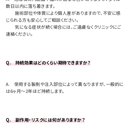
数日以内に落ち着きます。
施術部位や体質により個人差がありますので、不安に感
じられる方も安心してご相談ください。
気になる症状が続く場合には、ご遠慮なくクリニックにご
連絡ください。
アラガン ジュビダームビスタ ボライト
Q. 持続効果はどのくらい期待できますか？
非常に柔らかい
ヒアルロン酸製剤
肌のハリ・ツヤがアップする
高い若返り効果
A. 使用する製剤や注入部位によって異なりますが、一般的に
は6ヶ月〜2年ほど持続します。
お肌の潤いを保つ効果が最大9ヵ月ほど持続する
Q. 副作用・リスクには何がありますか？
ジュビダームビスタ ボライトの適応部位