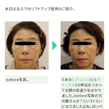
本日は注入でのリフトアップ症例のご紹介。
before写真。
５本の
ヒアルロン酸
と
ボ
トックス
３０単位をつかっ
てお顔の若返りをはかり
ました。before写真の方
の娘さんか？というくらい
になりましたよね。ほっぺ