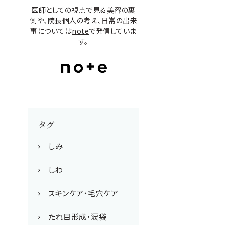
医師としての視点で見る美容の裏
側や、院長個人の考え、日常の出来
事については
note
で発信していま
す。
タグ
しみ
しわ
スキンケア・毛穴ケア
たれ目形成・涙袋