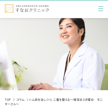
TOP
コラム
ハム目を治しつつ、二重を整える～埋没法３点留め モニ
ターさん～