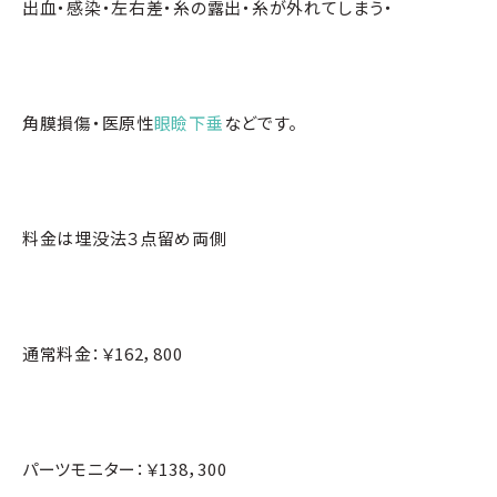
出血・感染・左右差・糸の露出・糸が外れてしまう・
角膜損傷・医原性
眼瞼下垂
などです。
料金は埋没法３点留め両側
通常料金：￥162，800
パーツモニター：￥138，300