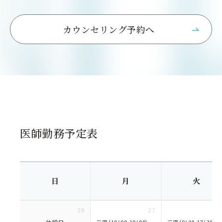
カウンセリング予約へ
医師勤務予定表
日
月
火
26
27